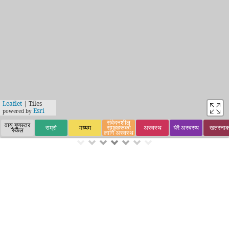
Leaflet
| Tiles
Esri
powered by
संवेदनशील
वायु गुणस्तर
राम्रो
मध्यम
समूहहरूको
अस्वस्थ
धेरै अस्वस्थ
खतरना
स्केल
लागि अस्वस्थ
यो वेबसाइट World Air Quality Index Project (विश्व वायू
गुणस्तर विवरण योजना) बाट सञ्चालित गरिएको हो।
WAQI.info: World Air Quality Index
माथिको मानचित्रले 10,000 भन्दा बढी स्टेशनहरु को वास्तविक-
समय अनुसर वायु गुणस्तर देखाउँदछ।